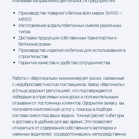
Ключевые направления деятельности предприятия:
Производство товарного бетона всех марок (М100 —
М550).
Изготовление асфальтобетонных смесей различных
типов.
Доставка продукции собственным транспортом и
бетононасосами.
Производство изделий из бетона для использования в
строительстве.
Гарантии качества и удобство сотрудничества.
КАТАЛОГ
Работа с «Вертикалью» минимизирует риски, связанные
с недобросовестностью поставщиков. Завод «Вертикаль»
в Ельце дорожит репутацией, что подтверждается
победами в отраслевых конкурсах и положительными
отзывами от постоянных клиентов. Оформляя заявку, вы
получаете комплексную услугу: помощь в подборе
КЛАСС
t°
МАРКА
ВИДЫ 
состава смеси под ваши задачи, точный расчет кубатуры
и доставку в удобное для вас время. Это позволяет
БСТ В7,5 F50 W2
-5° / -20°
М100
ИЗВЕС
отказаться от содержания собственного автопарка и
(М-600 К
наемных водителей, сосредоточившись непосредственно
ГОЛИКОВО