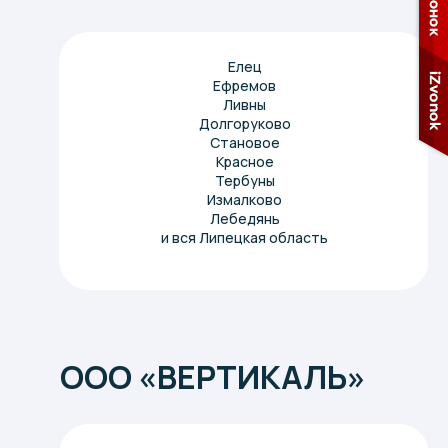
Елец
СОБСТВЕННОЕ
Ефремов
ПРОИЗВОДСТВО
Ливны
|
Долгоруково
Становое
Красное
Тербуны
Измалково
Лебедянь
и вся
Липецкая область
ООО «ВЕРТИКАЛЬ»