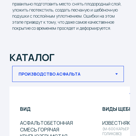
правильно подготовить место: снять плодородный слой,
уложить геотекстиль, создать песчаную и щебёночную
подушки с послойным уплотнением. Ошибки на этом
этапе приведут к тому, что даже самое качественное
покрытие со временем просядет и деформируется.
ВИД
ВИДЫ ЩЕБНЯ
АСФАЛЬТОБЕТОННАЯ
ИЗВЕСТНЯК
СМЕСЬ ГОРЯЧАЯ
(М-600 КАРЬЕР
ГОЛИКОВО)
КРУПНОЗЕРНИСТАЯ
ПОРИСТАЯ II МАРКИ
АСФАЛЬТОБЕТОННАЯ
ГРАНИТ
СМЕСЬ ГОРЯЧАЯ
(М-1400
ПАВЛОВСК НЕРУД)
МЕЛКОЗЕРНИСТАЯ ПЛОТНАЯ
ТИП А II
АСФАЛЬТОБЕТОННАЯ
ИЗВЕСТНЯК
СМЕСЬ ГОРЯЧАЯ
(М-600 КАРЬЕР
ГОЛИКОВО)
МЕЛКОЗЕРНИСТАЯ ПЛОТНАЯ
ТИП Б II
АСФАЛЬТОБЕТОННАЯ
ДОЛОМИТ
СМЕСЬ ГОРЯЧАЯ
(М-1200 ОАО