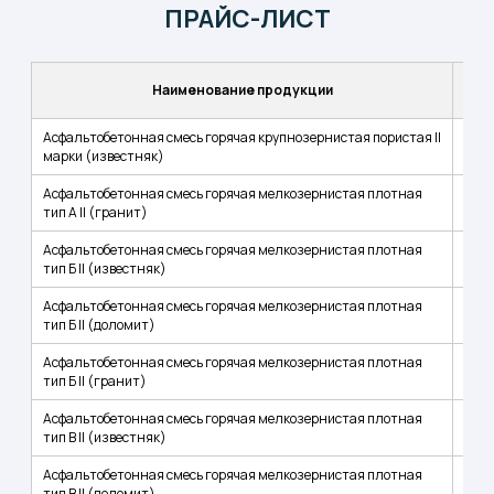
ПРАЙС-ЛИСТ
Ц
Наименование продукции
то
Асфальтобетонная смесь горячая крупнозернистая пористая II
марки (известняк)
Асфальтобетонная смесь горячая мелкозернистая плотная
тип А II (гранит)
Асфальтобетонная смесь горячая мелкозернистая плотная
тип Б II (известняк)
Асфальтобетонная смесь горячая мелкозернистая плотная
тип Б II (доломит)
Асфальтобетонная смесь горячая мелкозернистая плотная
тип Б II (гранит)
Асфальтобетонная смесь горячая мелкозернистая плотная
тип В II (известняк)
Асфальтобетонная смесь горячая мелкозернистая плотная
тип В II (доломит)